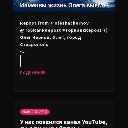
Repost from @olezhachernov
@TopRankRepost #TopRankRepost ()
Олег Чернов, 6 лет, город
Ставрополь
<...
ПОДРОБНЕЕ
НОВОСТИ САЙТА
У нас появился канал YouTube,