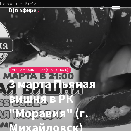
Новости сайта">
Dj в эфире
.
АФИША МИХАЙЛОВСКА (СТАВРОПОЛЬ)
3 марта Пьяная
вишня в РК
"Моравия" (г.
Михайловск)