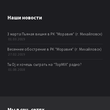
AMBIENT
Наши новости
AMBIENT BREAKBEAT
3 марта Пьяная вишня в РК "Моравия" (г. Михайловск)
AMBIENT DUB
01.03.2019
AMBIENT HOUSE
Весеннее обострение в РК "Моравия" (г. Михайловск)
27.02.2019
AMBIENT TECHNО
Ты Dj и хочешь сыграть на "TopMIX" радио?
01.08.2018
ARTKORE
BALEARIC
BASS MUSIC
Мы в соц. сетях