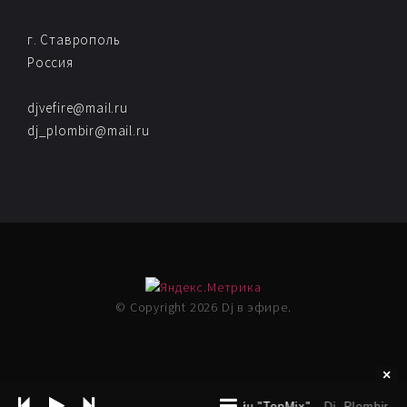
г. Ставрополь
Россия
djvefire@mail.ru
dj_plombir@mail.ru
© Copyright 2026 Dj в эфире.
Радио онлайн "TopMix"
- Dj_Plombir