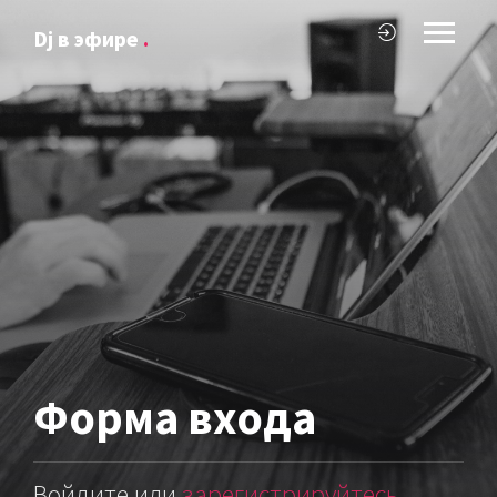
Dj в эфире
.
Форма
входа
Войдите или
зарегистрируйтесь