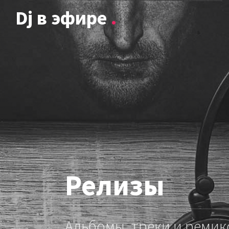
Dj в эфире
.
Релизы
Альбомы, треки и ремик