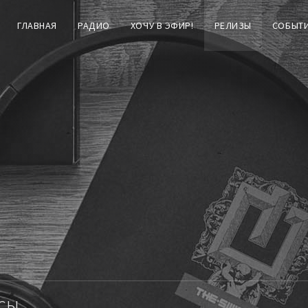
ГЛАВНАЯ
РАДИО
ХОЧУ В ЭФИР!
РЕЛИЗЫ
СОБЫТ
сы