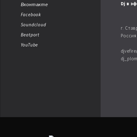
Dj в э
Вконтакте
Facebook
AMBIENT BREAKBEAT
Soundcloud
г. Ста
AMBIENT DUB
Beatport
Россия
YouTube
AMBIENT TECHNО
djvefir
dj_plom
ARTKORE
BALEARIC
BASS MUSIC
BIG BEAT
BREAKBEAT