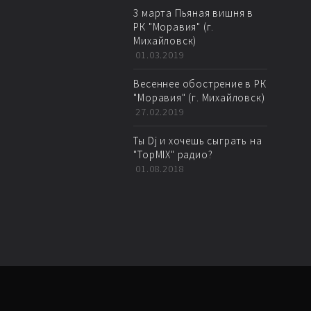
3 марта Пьяная вишня в
РК "Моравия" (г.
Михайловск)
01.03.2019
Весеннее обострение в РК
"Моравия" (г. Михайловск)
27.02.2019
Ты Dj и хочешь сыграть на
"TopMIX" радио?
01.08.2018