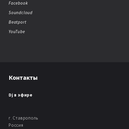
DEEP HOUSE
Facebook
Soundcloud
DETROIT TECHNO
Beatport
DISCO
YouTube
DISCO HOUSE
DOWNBEAT
DOWNTEMPO
Контакты
DRUM & BASS
Dj в эфире
DUBSTEP
ELECTRO
г. Ставрополь
Россия