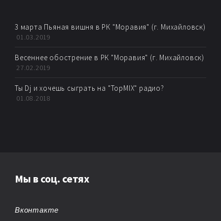
BREAKBEAT
CHEMICAL BEATS
3 марта Пьяная вишня в РК "Моравия" (г. Михайловск)
01.03.2019
CHICAGO HOUSE
Весеннее обострение в РК "Моравия" (г. Михайловск)
27.02.2019
CHILLOUT
Ты Dj и хочешь сыграть на "TopMIX" радио?
01.08.2018
CHIPTUNE
CLUB/DANCE
DANCE
DANCE POP
Мы в соц. сетях
DARK AMBIENT
Вконтакте