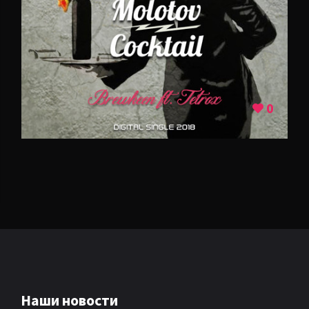
AMBIENT
AMBIENT BREAKBEAT
AMBIENT DUB
0
BREAKBEAT
AMBIENT BREAKBEAT
AMBIENT TECHNО
ARTKORE
BALEARIC
BASS MUSIC
BIG BEAT
Наши новости