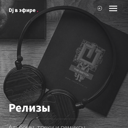
Dj в эфире
.
Релизы
Альбомы, треки и ремиксы