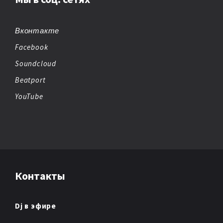
BIG BEAT
BREAKBEAT
Вконтакте
Facebook
CHEMICAL BEATS
Soundcloud
CHICAGO HOUSE
Beatport
YouTube
CHILLOUT
CHIPTUNE
CLUB/DANCE
Контакты
DANCE
DANCE POP
Dj в эфире