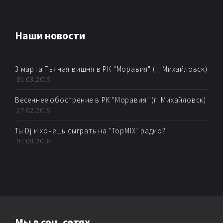
AMBIENT
Наши новости
AMBIENT BREAKBEAT
3 марта Пьяная вишня в РК "Моравия" (г. Михайловск)
AMBIENT DUB
01.03.2019
AMBIENT HOUSE
Весеннее обострение в РК "Моравия" (г. Михайловск)
27.02.2019
AMBIENT TECHNО
Ты Dj и хочешь сыграть на "TopMIX" радио?
01.08.2018
ARTKORE
BALEARIC
BASS MUSIC
Мы в соц. сетях