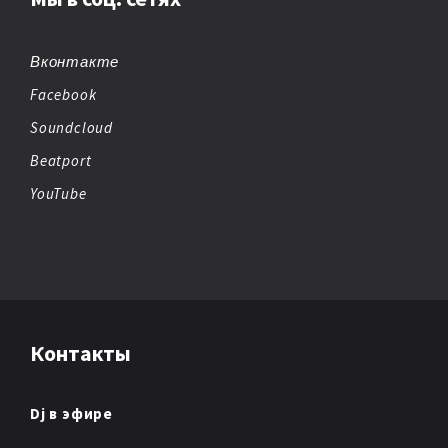
BIG BEAT
BREAKBEAT
Вконтакте
Facebook
CHEMICAL BEATS
Soundcloud
CHICAGO HOUSE
Beatport
YouTube
CHILLOUT
CHIPTUNE
CLUB/DANCE
Контакты
DANCE
DANCE POP
Dj в эфире