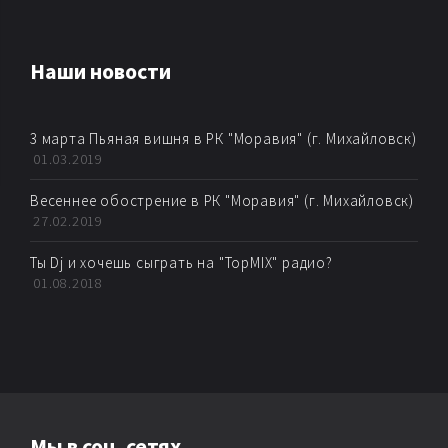
AMBIENT
Наши новости
AMBIENT BREAKBEAT
3 марта Пьяная вишня в РК "Моравия" (г. Михайловск)
AMBIENT DUB
01.03.2019
AMBIENT HOUSE
Весеннее обострение в РК "Моравия" (г. Михайловск)
27.02.2019
AMBIENT TECHNО
Ты Dj и хочешь сыграть на "TopMIX" радио?
01.08.2018
ARTKORE
BALEARIC
BASS MUSIC
Мы в соц. сетях