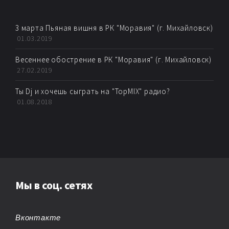
BIG BEAT
BREAKBEAT
3 марта Пьяная вишня в РК "Моравия" (г. Михайловск)
01.03.2019
CHEMICAL BEATS
Весеннее обострение в РК "Моравия" (г. Михайловск)
27.02.2019
CHICAGO HOUSE
Ты Dj и хочешь сыграть на "TopMIX" радио?
01.08.2018
CHILLOUT
CHIPTUNE
CLUB/DANCE
DANCE
Мы в соц. сетях
DANCE POP
Вконтакте