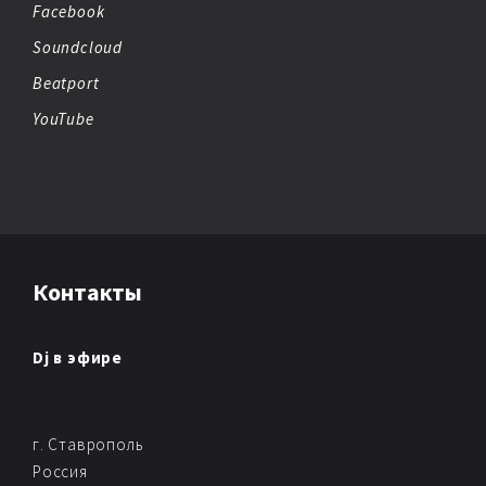
DARK AMBIENT
Facebook
Soundcloud
DEEP HOUSE
Beatport
DETROIT TECHNO
YouTube
DISCO
DISCO HOUSE
DRUM & BASS
Контакты
DOWNBEAT
Dj в эфире
DOWNTEMPO
DUBSTEP
г. Ставрополь
Россия