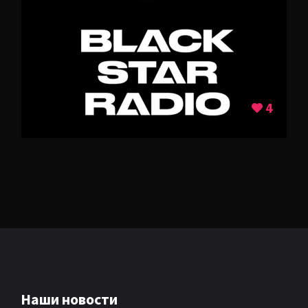
AMBIENT
AMBIENT BREAKBEAT
AMBIENT DUB
4
DANCE POP
ALTERNATIVE RAP
R&B
RAP
AMBIENT HOUSE
AMBIENT TECHNО
ARTKORE
BALEARIC
BASS MUSIC
Наши новости