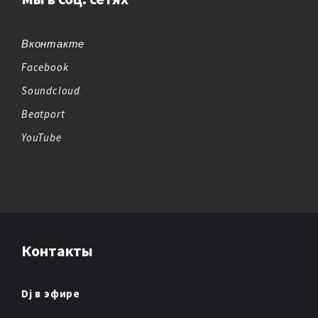
BREAKBEAT
CHEMICAL BEATS
Вконтакте
Facebook
CHICAGO HOUSE
Soundcloud
CHILLOUT
Beatport
YouTube
CHIPTUNE
CLUB/DANCE
DANCE
Контакты
DANCE POP
DARK AMBIENT
Dj в эфире