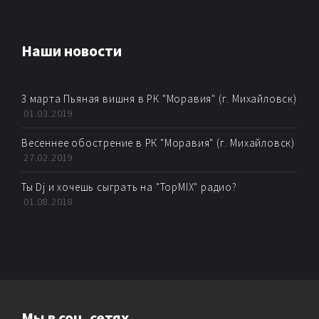
AMBIENT
Наши новости
AMBIENT BREAKBEAT
3 марта Пьяная вишня в РК "Моравия" (г. Михайловск)
AMBIENT DUB
01.03.2019
AMBIENT TECHNО
Весеннее обострение в РК "Моравия" (г. Михайловск)
27.02.2019
ARTKORE
Ты Dj и хочешь сыграть на "TopMIX" радио?
01.08.2018
BALEARIC
BASS MUSIC
BIG BEAT
Мы в соц. сетях