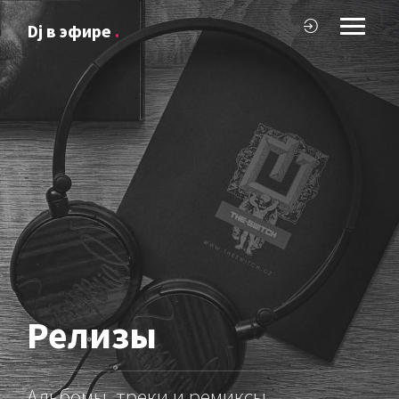
Dj в эфире
.
Релизы
Альбомы, треки и ремиксы