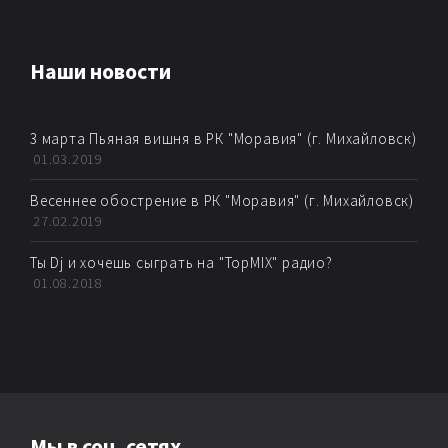
AMBIENT
Наши новости
AMBIENT BREAKBEAT
3 марта Пьяная вишня в РК "Моравия" (г. Михайловск)
AMBIENT DUB
01.03.2019
AMBIENT HOUSE
Весеннее обострение в РК "Моравия" (г. Михайловск)
27.02.2019
AMBIENT TECHNО
Ты Dj и хочешь сыграть на "TopMIX" радио?
01.08.2018
ARTKORE
BALEARIC
BASS MUSIC
Мы в соц. сетях