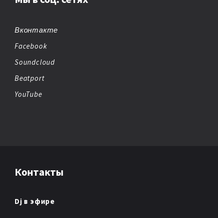
BIG BEAT
BREAKBEAT
Вконтакте
Facebook
CHEMICAL BEATS
Soundcloud
CHICAGO HOUSE
Beatport
YouTube
CHILLOUT
CHIPTUNE
CLUB/DANCE
Контакты
DANCE
DANCE POP
Dj в эфире