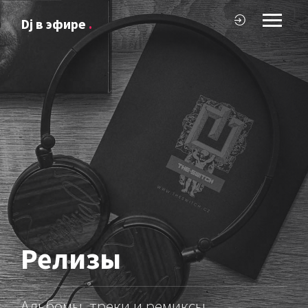
Dj в эфире
.
Релизы
Альбомы, треки и ремиксы