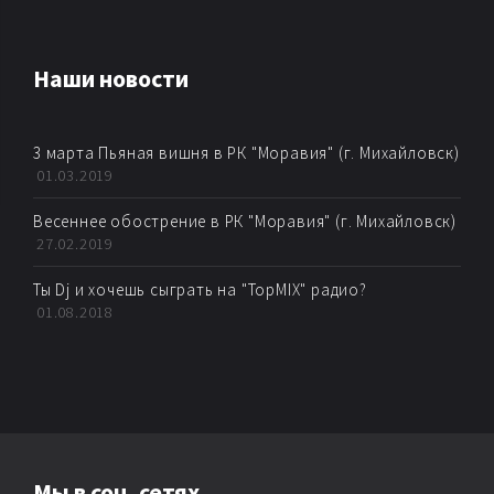
AMBIENT
Наши новости
AMBIENT BREAKBEAT
3 марта Пьяная вишня в РК "Моравия" (г. Михайловск)
AMBIENT DUB
01.03.2019
AMBIENT TECHNО
Весеннее обострение в РК "Моравия" (г. Михайловск)
27.02.2019
ARTKORE
Ты Dj и хочешь сыграть на "TopMIX" радио?
01.08.2018
BALEARIC
BASS MUSIC
BIG BEAT
Мы в соц. сетях