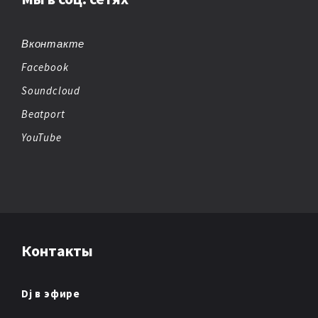
BREAKBEAT
CHEMICAL BEATS
Вконтакте
Facebook
CHICAGO HOUSE
Soundcloud
CHILLOUT
Beatport
YouTube
CHIPTUNE
CLUB/DANCE
DANCE
Контакты
DANCE POP
DARK AMBIENT
Dj в эфире