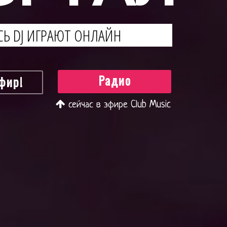
С
Ь
D
J
И
Г
Р
А
Ю
Т
О
Н
Л
А
Й
Н
Радио
фир!
сейчас в эфире Club Music