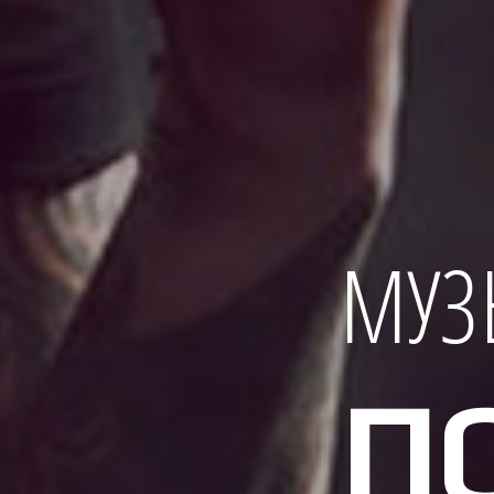
МУЗ
П