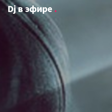
Dj в эфире
.