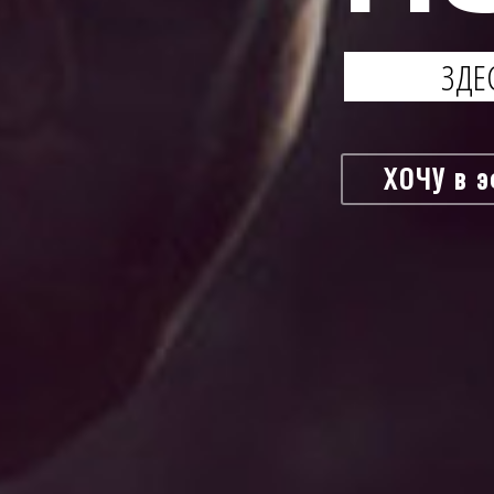
З
Д
Е
ХОЧУ в э