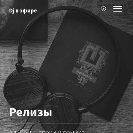
Dj в эфире
.
Релизы
Альбомы, треки и ремиксы