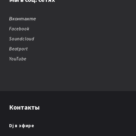
BREAKBEAT
CHEMICAL BEATS
Вконтакте
Facebook
CHICAGO HOUSE
Soundcloud
CHILLOUT
Beatport
YouTube
CHIPTUNE
CLUB/DANCE
DANCE
Контакты
DANCE POP
DARK AMBIENT
Dj в эфире