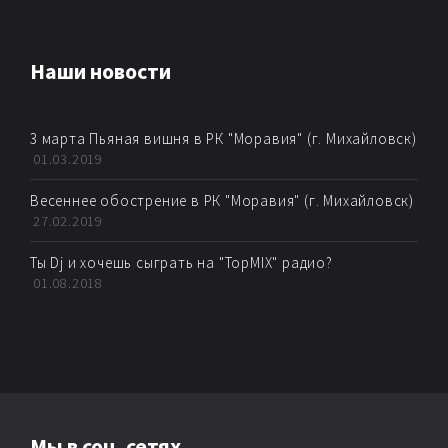
AMBIENT
Наши новости
AMBIENT BREAKBEAT
3 марта Пьяная вишня в РК "Моравия" (г. Михайловск)
AMBIENT DUB
01.03.2019
AMBIENT TECHNО
Весеннее обострение в РК "Моравия" (г. Михайловск)
27.02.2019
ARTKORE
Ты Dj и хочешь сыграть на "TopMIX" радио?
01.08.2018
BALEARIC
BASS MUSIC
BIG BEAT
Мы в соц. сетях