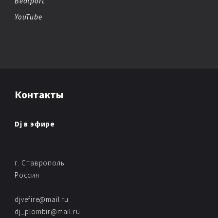
Beatport
YouTube
Контакты
Dj в эфире
г. Ставрополь
Россия
djvefire@mail.ru
dj_plombir@mail.ru