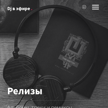
Dj в эфире
.
Релизы
Альбомы, треки и ремиксы