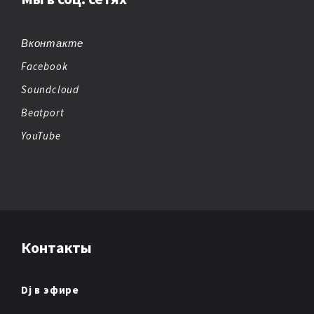
BREAKBEAT
CHEMICAL BEATS
Вконтакте
Facebook
CHICAGO HOUSE
Soundcloud
CHILLOUT
Beatport
YouTube
CHIPTUNE
CLUB/DANCE
DANCE
Контакты
DANCE POP
DARK AMBIENT
Dj в эфире