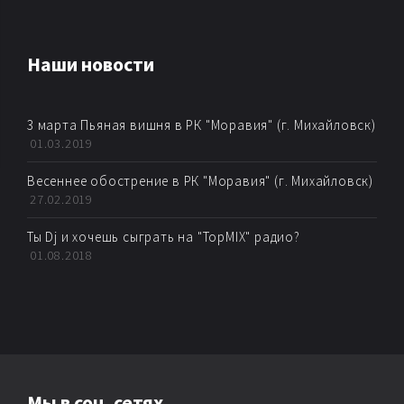
AMBIENT
Наши новости
AMBIENT BREAKBEAT
3 марта Пьяная вишня в РК "Моравия" (г. Михайловск)
AMBIENT DUB
01.03.2019
AMBIENT TECHNО
Весеннее обострение в РК "Моравия" (г. Михайловск)
27.02.2019
ARTKORE
Ты Dj и хочешь сыграть на "TopMIX" радио?
01.08.2018
BALEARIC
BASS MUSIC
BIG BEAT
Мы в соц. сетях