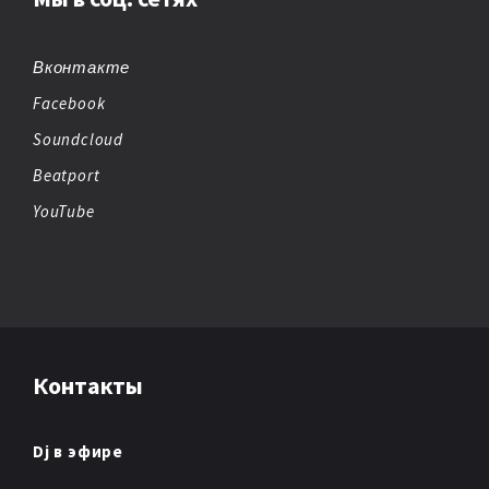
BIG BEAT
BREAKBEAT
Вконтакте
Facebook
CHEMICAL BEATS
Soundcloud
CHICAGO HOUSE
Beatport
YouTube
CHILLOUT
CHIPTUNE
CLUB/DANCE
Контакты
DANCE
DANCE POP
Dj в эфире