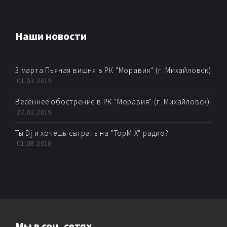
AMBIENT
Наши новости
AMBIENT BREAKBEAT
3 марта Пьяная вишня в РК "Моравия" (г. Михайловск)
AMBIENT DUB
01.03.2019
AMBIENT HOUSE
Весеннее обострение в РК "Моравия" (г. Михайловск)
27.02.2019
AMBIENT TECHNО
Ты Dj и хочешь сыграть на "TopMIX" радио?
01.08.2018
ARTKORE
BALEARIC
BASS MUSIC
Мы в соц. сетях