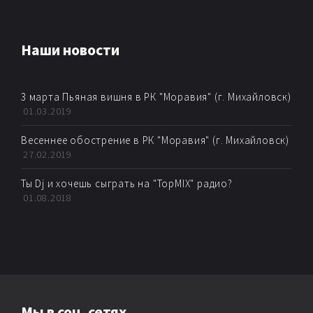
AMBIENT
Наши новости
AMBIENT BREAKBEAT
3 марта Пьяная вишня в РК "Моравия" (г. Михайловск)
AMBIENT DUB
01.03.2019
AMBIENT HOUSE
Весеннее обострение в РК "Моравия" (г. Михайловск)
27.02.2019
AMBIENT TECHNО
Ты Dj и хочешь сыграть на "TopMIX" радио?
01.08.2018
ARTKORE
BALEARIC
BASS MUSIC
Мы в соц. сетях