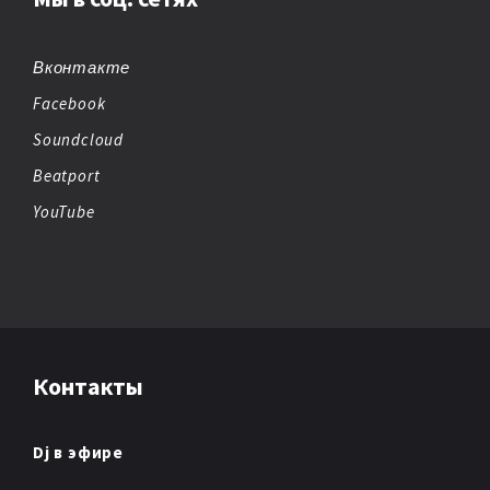
BIG BEAT
BREAKBEAT
Вконтакте
Facebook
CHEMICAL BEATS
Soundcloud
CHICAGO HOUSE
Beatport
YouTube
CHILLOUT
CHIPTUNE
CLUB/DANCE
Контакты
DANCE
DANCE POP
Dj в эфире