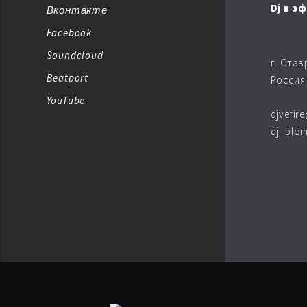
Dj в э
Вконтакте
Facebook
AMBIENT BREAKBEAT
Soundcloud
г. Ста
AMBIENT DUB
Beatport
Россия
YouTube
AMBIENT TECHNО
djvefir
dj_plom
ARTKORE
BALEARIC
BASS MUSIC
BIG BEAT
BREAKBEAT