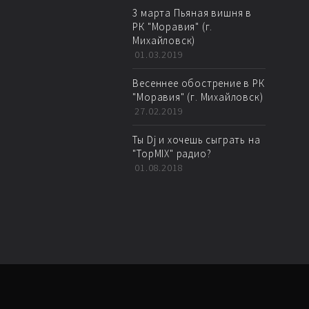
3 марта Пьяная вишня в
РК "Моравия" (г.
Михайловск)
01.03.2019
Весеннее обострение в РК
"Моравия" (г. Михайловск)
27.02.2019
Ты Dj и хочешь сыграть на
"TopMIX" радио?
01.08.2018