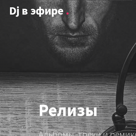
Dj в эфире
.
Релизы
Альбомы, треки и ремик