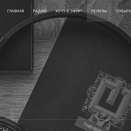
ГЛАВНАЯ
РАДИО
ХОЧУ В ЭФИР!
РЕЛИЗЫ
СОБЫТ
сы