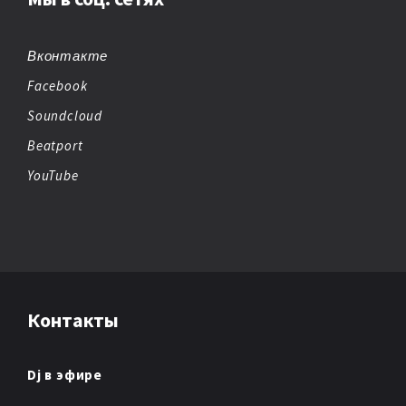
BREAKBEAT
CHEMICAL BEATS
Вконтакте
Facebook
CHICAGO HOUSE
Soundcloud
CHILLOUT
Beatport
YouTube
CHIPTUNE
CLUB/DANCE
DANCE
Контакты
DANCE POP
DARK AMBIENT
Dj в эфире