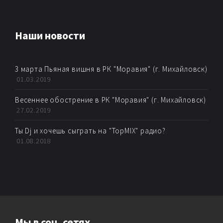
AMBIENT
Наши новости
AMBIENT BREAKBEAT
3 марта Пьяная вишня в РК "Моравия" (г. Михайловск)
AMBIENT DUB
01.03.2019
AMBIENT TECHNО
Весеннее обострение в РК "Моравия" (г. Михайловск)
27.02.2019
ARTKORE
Ты Dj и хочешь сыграть на "TopMIX" радио?
01.08.2018
BALEARIC
BASS MUSIC
BIG BEAT
Мы в соц. сетях