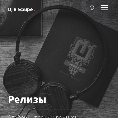
Dj в эфире
.
Релизы
Альбомы, треки и ремиксы