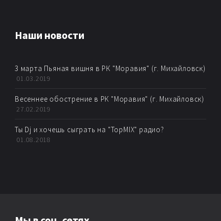
AMBIENT
Наши новости
AMBIENT BREAKBEAT
3 марта Пьяная вишня в РК "Моравия" (г. Михайловск)
AMBIENT DUB
01.03.2019
AMBIENT TECHNО
Весеннее обострение в РК "Моравия" (г. Михайловск)
27.02.2019
ARTKORE
Ты Dj и хочешь сыграть на "TopMIX" радио?
01.08.2018
BALEARIC
BASS MUSIC
BIG BEAT
Мы в соц. сетях