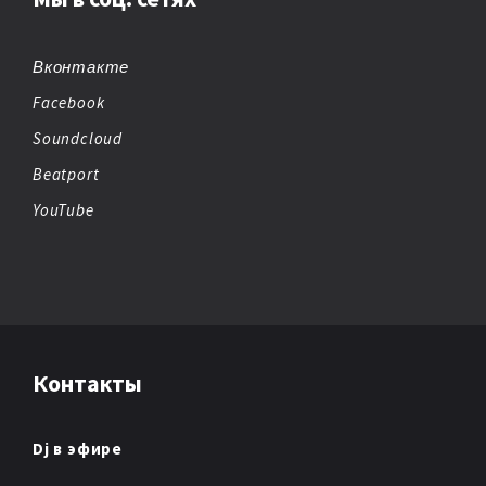
BREAKBEAT
CHEMICAL BEATS
Вконтакте
Facebook
CHICAGO HOUSE
Soundcloud
CHILLOUT
Beatport
YouTube
CHIPTUNE
CLUB/DANCE
DANCE
Контакты
DANCE POP
DARK AMBIENT
Dj в эфире