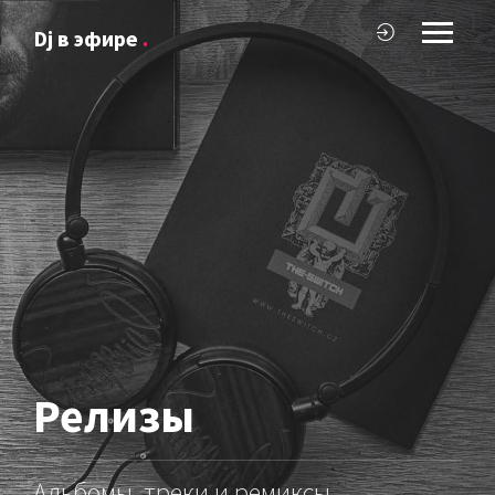
Dj в эфире
.
Релизы
Альбомы, треки и ремиксы