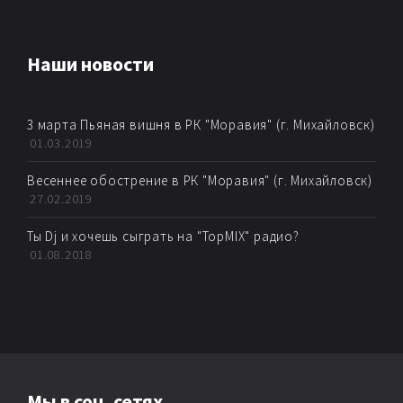
AMBIENT
Наши новости
AMBIENT BREAKBEAT
3 марта Пьяная вишня в РК "Моравия" (г. Михайловск)
AMBIENT DUB
01.03.2019
AMBIENT HOUSE
Весеннее обострение в РК "Моравия" (г. Михайловск)
27.02.2019
AMBIENT TECHNО
Ты Dj и хочешь сыграть на "TopMIX" радио?
01.08.2018
ARTKORE
BALEARIC
BASS MUSIC
Мы в соц. сетях