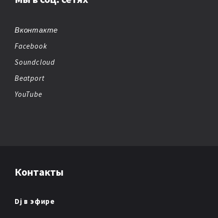
BIG BEAT
BREAKBEAT
Вконтакте
Facebook
CHEMICAL BEATS
Soundcloud
CHICAGO HOUSE
Beatport
YouTube
CHILLOUT
CHIPTUNE
CLUB/DANCE
Контакты
DANCE
DANCE POP
Dj в эфире