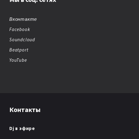
BIG BEAT
BREAKBEAT
Вконтакте
Facebook
CHEMICAL BEATS
Soundcloud
CHICAGO HOUSE
Beatport
YouTube
CHILLOUT
CHIPTUNE
CLUB/DANCE
Контакты
DANCE
DANCE POP
Dj в эфире