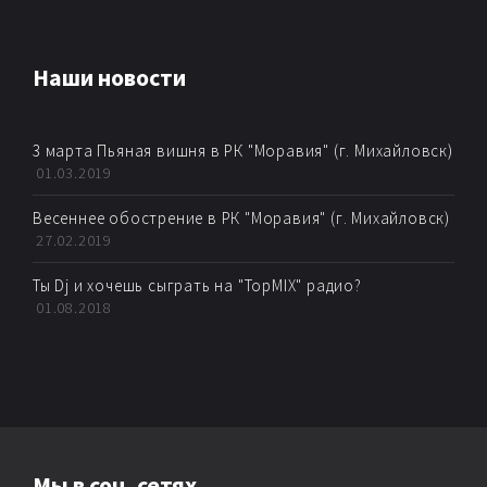
AMBIENT
Наши новости
AMBIENT BREAKBEAT
3 марта Пьяная вишня в РК "Моравия" (г. Михайловск)
AMBIENT DUB
01.03.2019
AMBIENT HOUSE
Весеннее обострение в РК "Моравия" (г. Михайловск)
27.02.2019
AMBIENT TECHNО
Ты Dj и хочешь сыграть на "TopMIX" радио?
01.08.2018
ARTKORE
BALEARIC
BASS MUSIC
Мы в соц. сетях