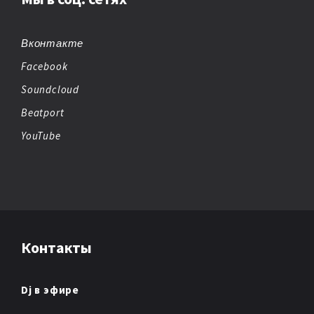
BIG BEAT
BREAKBEAT
Вконтакте
Facebook
CHEMICAL BEATS
Soundcloud
CHICAGO HOUSE
Beatport
YouTube
CHILLOUT
CHIPTUNE
CLUB/DANCE
Контакты
DANCE
DANCE POP
Dj в эфире