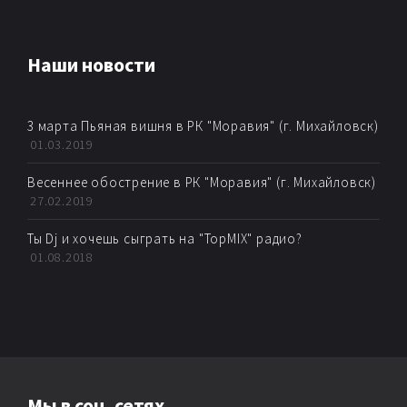
AMBIENT
Наши новости
AMBIENT BREAKBEAT
3 марта Пьяная вишня в РК "Моравия" (г. Михайловск)
AMBIENT DUB
01.03.2019
AMBIENT HOUSE
Весеннее обострение в РК "Моравия" (г. Михайловск)
27.02.2019
AMBIENT TECHNО
Ты Dj и хочешь сыграть на "TopMIX" радио?
01.08.2018
ARTKORE
BALEARIC
BASS MUSIC
Мы в соц. сетях