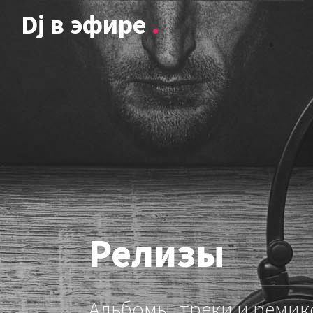
Dj в эфире
.
Релизы
Альбомы, треки и ремик