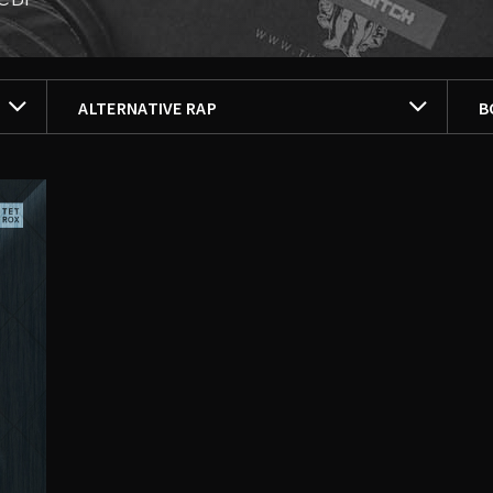
ALTERNATIVE RAP
Ф
ALTERNATIVE RAP
В
ВСЕ СТИЛИ
В
ACID HOUSE
П
ACID JAZZ
А
ACID TECHNO
С
AGGRO INDUSTRIAL
П
ALTERNATIVE RAP
AMBIENT