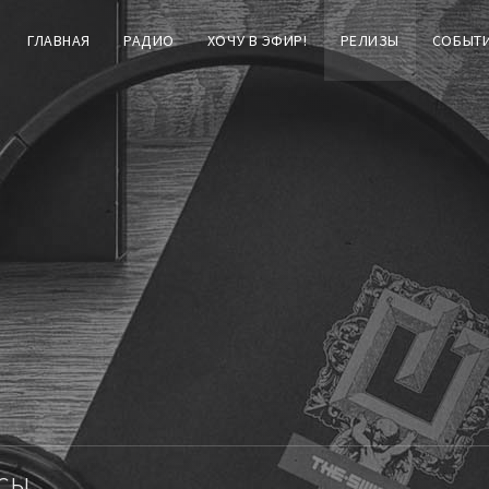
ГЛАВНАЯ
РАДИО
ХОЧУ В ЭФИР!
РЕЛИЗЫ
СОБЫТ
сы