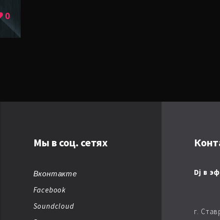
0
AMBIENT BREAKBEAT
AMBIENT DUB
AMBIENT TECHNО
ARTKORE
BALEARIC
Мы в соц. сетях
Конт
BASS MUSIC
BIG BEAT
Dj в э
Вконтакте
Facebook
BREAKBEAT
Soundcloud
г. Ста