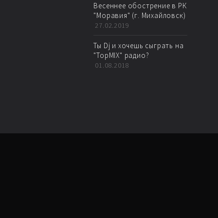
Весеннее обострение в РК
"Моравия" (г. Михайловск)
27.02.2019
Ты Dj и хочешь сыграть на
"TopMIX" радио?
01.08.2018